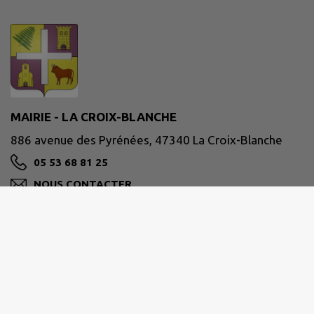
MAIRIE - LA CROIX-BLANCHE
886 avenue des Pyrénées, 47340 La Croix-Blanche
05 53 68 81 25
NOUS CONTACTER
M'Y RENDRE
www.lacroixblanche47.fr/