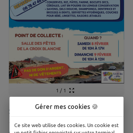
1
/
1
Gérer mes cookies 🍪
SOUTIEN A MAYOTTE
Publié le mardi 21 janvier 2025 - Comité des Fêtes
Ce site web utilise des cookies. Un cookie est
un petit fichier enregistré sur votre terminal
Comité des Fêtes