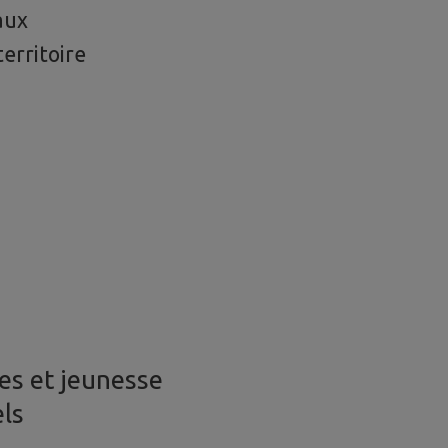
aux
territoire
es et jeunesse
els