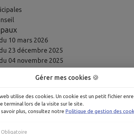
cipales
nseil
ipaux
 du 10 mars 2026
 du 23 décembre 2025
 du 04 novembre 2025
 du 09 septembre 2025
Gérer mes cookies 🍪
du 15 juillet 2025
du 01 juillet 2025
web utilise des cookies. Un cookie est un petit fichier enre
 du 06 mai 2025
e terminal lors de la visite sur le site.
du 14 avril 2025
 savoir plus, consultez notre
Politique de gestion des coo
 du 18 mars 2025
du 18 février 2025
Obligatoire