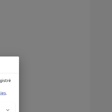
gistré
kies
.