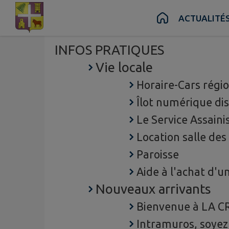
Contenu
Menu
Recherche
Pied de page
ACTUALITÉ
ACTUALITÉS
INFOS PRATIQUES
Vie locale
Horaire-Cars régi
Îlot numérique dis
Le Service Assain
Location salle des
Paroisse
Aide à l'achat d'u
Nouveaux arrivants
Bienvenue à LA 
Intramuros, soyez