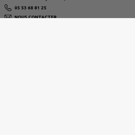
05 53 68 81 25
NOUS CONTACTER
M'Y RENDRE
www.lacroixblanche47.fr/
GRAND VILLENEUVOIS
05 53 71 54 81
contact@grand-villeneuvois.fr