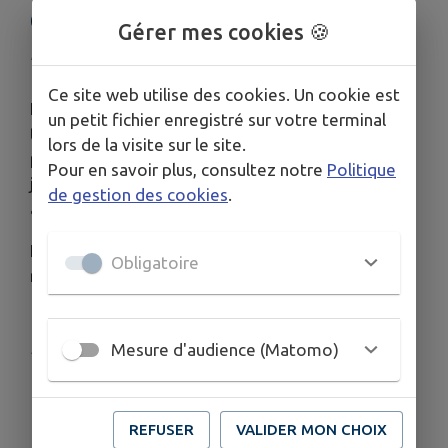
CROIX-BLANCHE
Gérer mes cookies 🍪
Publié le mercredi 08 juillet 2026 - La Croix-Blanche
Ce site web utilise des cookies. Un cookie est
Le conseil municipal a pris la décision de fermer
un petit fichier enregistré sur votre terminal
temporairement le marché de la Croix-Blanche
lors de la visite sur le site.
pendant la pause estivale. Après le marché du 10
Pour en savoir plus, consultez notre
Politique
juillet, celui-ci sera suspendu et reprendra le 21
de gestion des cookies
.
août.
Nous comptons sur votre présence pour cette
Obligatoire
reprise.
Publié par Mairie La Croix Blanche
Mesure d'audience (Matomo)
REFUSER
VALIDER MON CHOIX