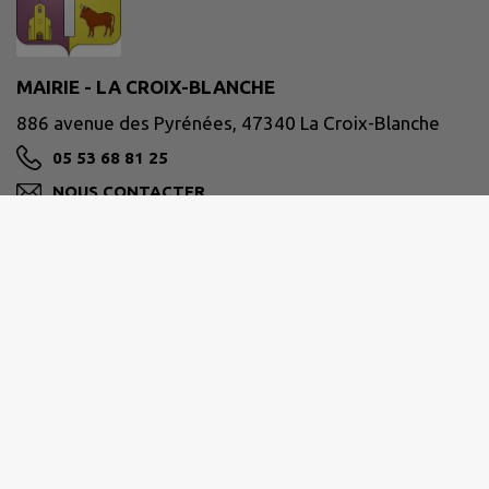
MAIRIE - LA CROIX-BLANCHE
886 avenue des Pyrénées, 47340 La Croix-Blanche
05 53 68 81 25
NOUS CONTACTER
M'Y RENDRE
www.lacroixblanche47.fr/