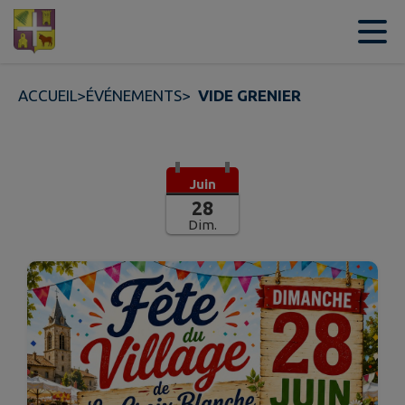
Contenu
Menu
Recherche
Pied de page
ACCUEIL
>
ÉVÉNEMENTS
>
VIDE GRENIER
Juin
28
Dim.