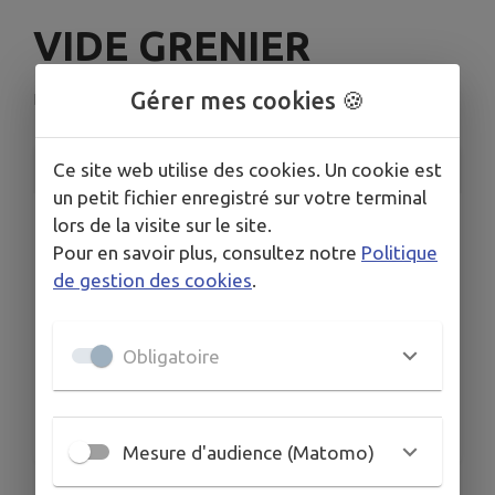
VIDE GRENIER
Gérer mes cookies 🍪
La Croix-Blanche
INFORMATIONS PRATIQUES
Ce site web utilise des cookies. Un cookie est
un petit fichier enregistré sur votre terminal
LIEU
lors de la visite sur le site.
chemin de l'enfance
Pour en savoir plus, consultez notre
Politique
DATE
de gestion des cookies
.
Le dim. 28 juin
HORAIRES
Obligatoire
De 07h00 à 18h00
ORGANISÉ PAR
Comité des Fêtes
Mesure d'audience (Matomo)