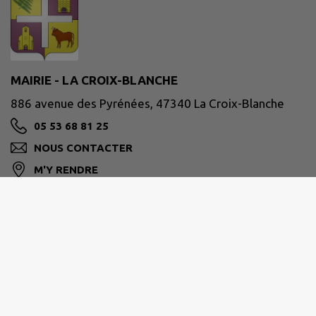
MAIRIE - LA CROIX-BLANCHE
886 avenue des Pyrénées, 47340 La Croix-Blanche
05 53 68 81 25
NOUS CONTACTER
M'Y RENDRE
www.lacroixblanche47.fr/