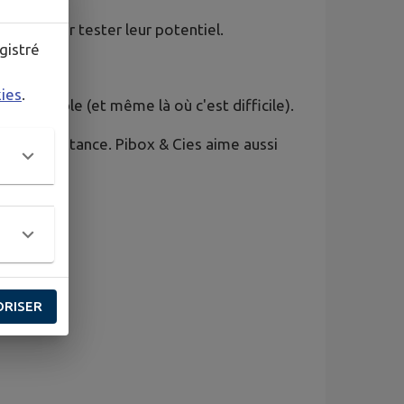
ssant pour tester leur potentiel.
gistré
anche,
kies
.
st possible (et même là où c'est difficile).
t pas la distance. Pibox & Cies aime aussi
te !
e projet ?
ORISER