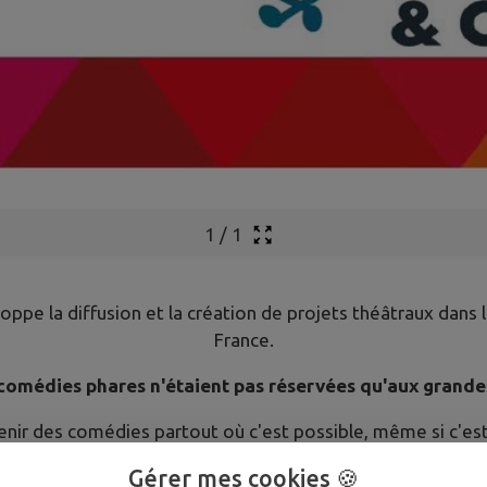
1
/
1
oppe la diffusion et la création de projets théâtraux dans 
France.
s comédies phares n'étaient pas réservées qu'aux grand
venir des comédies partout où c'est possible, même si c'es
Gérer mes cookies 🍪
 d'associations culturelles dans toute la France sur la part