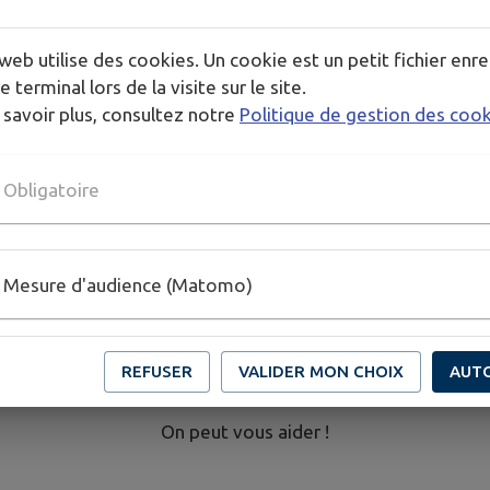
 dont le but est d'accompagner et d'incuber les projets nai
web utilise des cookies. Un cookie est un petit fichier enre
 au cœur du Lot-et-Garonne, dans le village de La Croix Bl
e terminal lors de la visite sur le site.
 savoir plus, consultez notre
Politique de gestion des coo
ir les gens et promouvoir le spectacle vivant partout où c'e
enus des 4 coins de la France parce que la culture ne connai
Obligatoire
iter des compagnies de copains quand l'occasion se présen
Vous avez un projet et ne savez pas pour où commencer ?
Mesure d'audience (Matomo)
r ? Comment gérer l’administratif ? Comment vendre votr
Vous êtes au bon endroit !
REFUSER
VALIDER MON CHOIX
AUT
Vous cherchez un spectacle pour un événement précis ?
On peut vous aider !