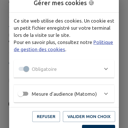
de leur donner toutes les chances de réussite.
Gérer mes cookies 🍪
Ce site web utilise des cookies. Un cookie est
TARIFS
un petit fichier enregistré sur votre terminal
lors de la visite sur le site.
Les parrainages s'élèvent à 80 euros par an déductibles
de 66% d'impôts
Pour en savoir plus, consultez notre
Politique
de gestion des cookies
.
COORDONNÉES
Obligatoire
32 Avenue Toulouse Lautrec, 47510 Foulayronnes
marieclaudeauthier@orange.fr
05 53 95 80 61
Mesure d'audience (Matomo)
REFUSER
VALIDER MON CHOIX