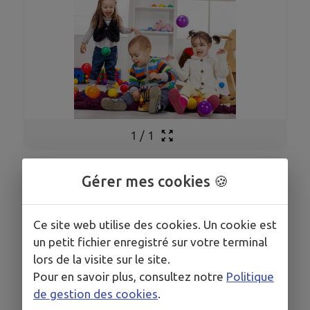
1
/
1
Gérer mes cookies 🍪
LEMOIGNE Delphine
Ce site web utilise des cookies. Un cookie est
un petit fichier enregistré sur votre terminal
COORDONNÉES
lors de la visite sur le site.
Pour en savoir plus, consultez notre
Politique
2115, Route de Castillou, La Croix-Blanche
de gestion des cookies
.