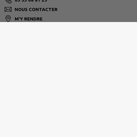
NOUS CONTACTER
M'Y RENDRE
www.lacroixblanche47.fr/
GRAND VILLENEUVOIS
05 53 71 54 81
contact@grand-villeneuvois.fr
www.grand-villeneuvois.fr/