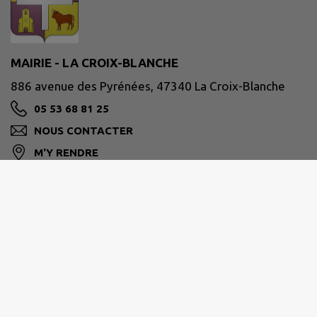
MAIRIE - LA CROIX-BLANCHE
886 avenue des Pyrénées, 47340 La Croix-Blanche
05 53 68 81 25
NOUS CONTACTER
M'Y RENDRE
www.lacroixblanche47.fr/