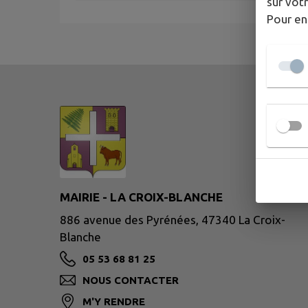
sur votr
Pour en
MAIRIE - LA CROIX-BLANCHE
886 avenue des Pyrénées, 47340 La Croix-
Blanche
05 53 68 81 25
NOUS CONTACTER
M'Y RENDRE