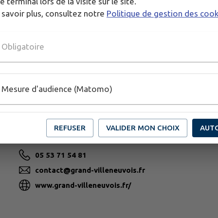
e terminal lors de la visite sur le site.
 savoir plus, consultez notre
Politique de gestion des coo
Obligatoire
Mesure d'audience (Matomo)
REFUSER
VALIDER MON CHOIX
AUT
GRAND VILLENEUVOIS
05 53 71 54 81
contact@grand-villeneuvois.fr
www.grand-villeneuvois.fr/