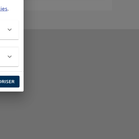
kies
.
ORISER