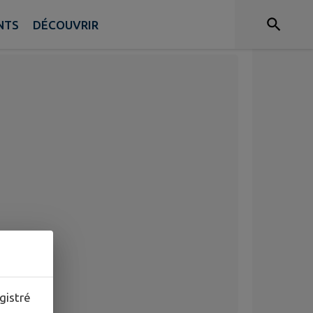
NTS
DÉCOUVRIR
gistré